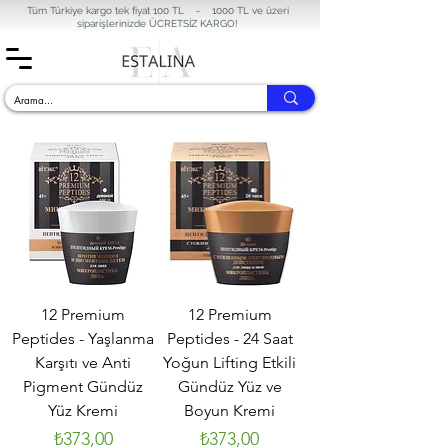
Tüm Türkiye kargo tek fiyat 100 TL - 1000 TL ve üzeri
siparişlerinizde
ÜCRETSİZ KARGO!
12 Premium
12 Premium
Peptides - Yaşlanma
Peptides - 24 Saat
Karşıtı ve Anti
Yoğun Lifting Etkili
Pigment Gündüz
Gündüz Yüz ve
Yüz Kremi
Boyun Kremi
Fiyat
Fiyat
₺373,00
₺373,00