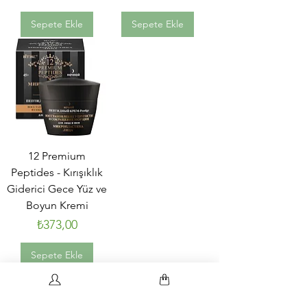
Sepete Ekle
Sepete Ekle
12 Premium
Peptides - Kırışıklık
Giderici Gece Yüz ve
Boyun Kremi
Fiyat
₺373,00
Sepete Ekle