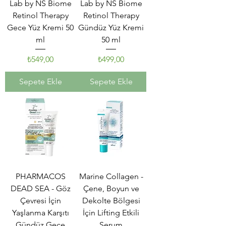
Lab by NS Biome
Lab by NS Biome
Retinol Therapy
Retinol Therapy
Gece Yüz Kremi 50
Gündüz Yüz Kremi
ml
50 ml
₺549,00
₺499,00
Fiyat
Fiyat
Sepete Ekle
Sepete Ekle
PHARMACOS
Marine Collagen -
DEAD SEA - Göz
Çene, Boyun ve
Çevresi İçin
Dekolte Bölgesi
Yaşlanma Karşıtı
İçin Lifting Etkili
Gündüz Gece
Serum