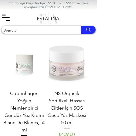
Tüm Türkiye kargo tek fiyat 100 TL - 1000 TL ve üzeri
siparişlerinizde
ÜCRETSİZ KARGO!
Copenhagen
NS Organik
Yoğun
Sertifikalı Hassas
Nemlendirici
Ciltler İçin SOS
Gündüz Yüz Kremi
Gece Yüz Maskesi
Blanc De Blancs, 50
50 ml
ml
₺409,00