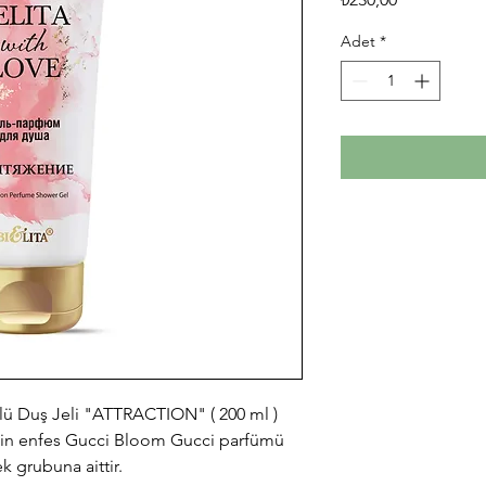
Adet
*
lü Duş Jeli "ATTRACTION" ( 200 ml )
çin enfes Gucci Bloom Gucci parfümü
ek grubuna aittir.