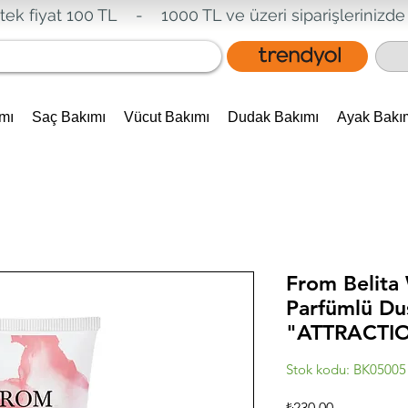
tek fiyat 100 TL - 1000 TL ve üzeri siparişlerinizde
mı
Saç Bakımı
Vücut Bakımı
Dudak Bakımı
Ayak Bakı
From Belita 
Parfümlü Duş
"ATTRACTIO
Stok kodu: BK05005
Fiyat
₺230,00