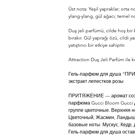
Üst nota: Yeşil yapraklar; orta 
ylang-ylang, gül ağacı; temel no
Duş jeli parfümü, cilde hoş bir 
bırakır. Gül yaprağı özü, cildi y
yatıştırıcı bir etkiye sahiptir.
Attraction Duş Jeli Parfüm ile k
Гель-парфюм для душа “ПРИТ
экстракт лепестков розы
ПРИТЯЖЕНИЕ — аромат созд
парфюма Gucci Bloom Gucci 
группе цветочные. Верхняя н
Цветочный, Жасмин, Ландыш,
базовые ноты: Мускус, Кедр,
Гель-парфюм для душа остав