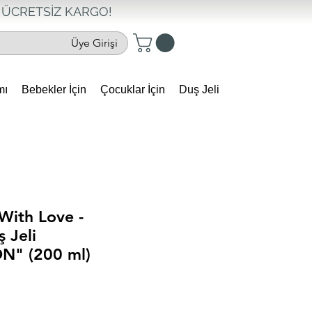
ÜCRETSİZ KARGO!
Üye Girişi
mı
Bebekler İçin
Çocuklar İçin
Duş Jeli
With Love -
 Jeli
N" (200 ml)