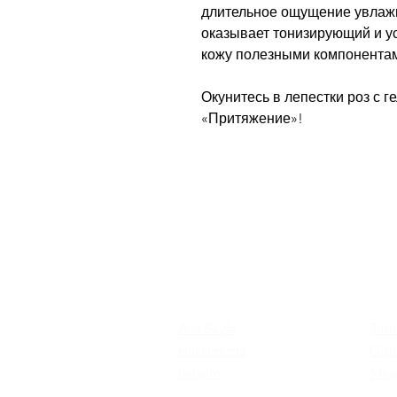
длительное ощущение увлажн
оказывает тонизирующий и 
кожу полезными компонента
Окунитесь в лепестки роз с 
«Притяжение»!
Ana Sayfa
Tesl
Hakkımızda
Gizl
İletişim
Mesa