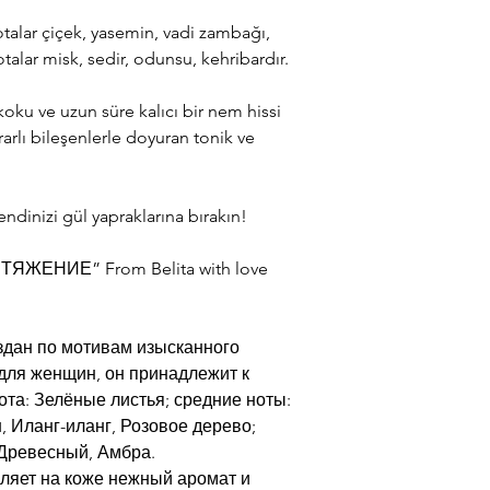
notalar çiçek, yasemin, vadi zambağı,
talar misk, sedir, odunsu, kehribardır.
koku ve uzun süre kalıcı bir nem hissi
ararlı bileşenlerle doyuran tonik ve
endinizi gül yapraklarına bırakın!
ЯЖЕНИЕ” From Belita with love
ан по мотивам изысканного
для женщин, он принадлежит к
ота: Зелёные листья; средние ноты:
 Иланг-иланг, Розовое дерево;
 Древесный, Амбра.
ляет на коже нежный аромат и