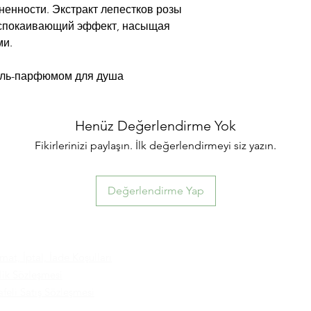
енности. Экстракт лепестков розы
успокаивающий эффект, насыщая
ми.
гель-парфюмом для душа
Henüz Değerlendirme Yok
Fikirlerinizi paylaşın. İlk değerlendirmeyi siz yazın.
Değerlendirme Yap
imat, İptal, İade Koşulları
ilik Sözleşmesi
feli Satış Sözleşmesi