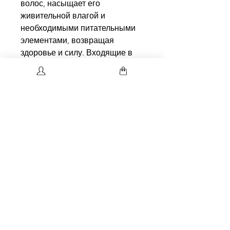
волос, насыщает его
живительной влагой и
необходимыми питательными
элементами, возвращая
здоровье и силу. Входящие в
состав витамины и
аминокислоты питают и
восстанавливают волосы.
Масло алтайской облепихи,
марокканское масло арганы
способствуют образованию
кератина, обеспечивающего
волосам прочность и блеск.
Масла кедрового ореха и
макадамии сохраняют влагу
глубоко в структуре волос.
Кератин запечатывает
поверхность волос защитным
слоем, реставрируя их в местах