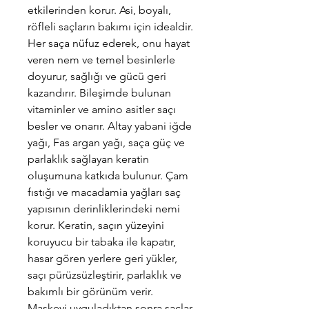
etkilerinden korur. Asi, boyalı,
röfleli saçların bakımı için idealdir.
Her saça nüfuz ederek, onu hayat
veren nem ve temel besinlerle
doyurur, sağlığı ve gücü geri
kazandırır. Bileşimde bulunan
vitaminler ve amino asitler saçı
besler ve onarır. Altay yabani iğde
yağı, Fas argan yağı, saça güç ve
parlaklık sağlayan keratin
oluşumuna katkıda bulunur. Çam
fıstığı ve macadamia yağları saç
yapısının derinliklerindeki nemi
korur. Keratin, saçın yüzeyini
koruyucu bir tabaka ile kapatır,
hasar gören yerlere geri yükler,
saçı pürüzsüzleştirir, parlaklık ve
bakımlı bir görünüm verir.
Maskeyi uyguladıktan sonra saçlar