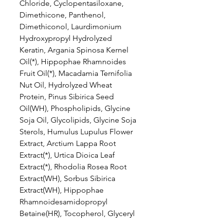
Chloride, Cyclopentasiloxane,
Dimethicone, Panthenol,
Dimethiconol, Laurdimonium
Hydroxypropyl Hydrolyzed
Keratin, Argania Spinosa Kernel
Oil(*), Hippophae Rhamnoides
Fruit Oil(*), Macadamia Ternifolia
Nut Oil, Hydrolyzed Wheat
Protein, Pinus Sibirica Seed
Oil(WH), Phospholipids, Glycine
Soja Oil, Glycolipids, Glycine Soja
Sterols, Humulus Lupulus Flower
Extract, Arctium Lappa Root
Extract(*), Urtica Dioica Leaf
Extract(*), Rhodolia Rosea Root
Extract(WH), Sorbus Sibirica
Extract(WH), Hippophae
Rhamnoidesamidopropyl
Betaine(HR), Tocopherol, Glyceryl