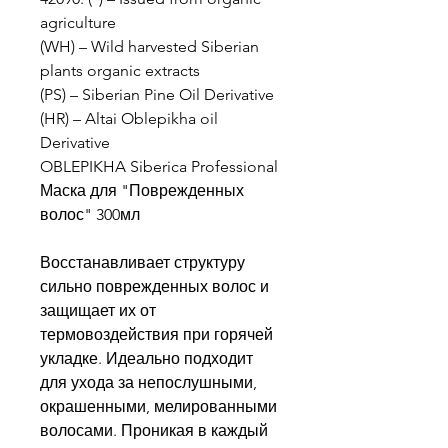
agriculture
(WH) – Wild harvested Siberian
plants organic extracts
(PS) – Siberian Pine Oil Derivative
(HR) – Altai Oblepikha oil
Derivative
OBLEPIKHA Siberica Professional
Маска для "Поврежденных
волос" 300мл
Восстанавливает структуру
сильно поврежденных волос и
защищает их от
термовоздействия при горячей
укладке. Идеально подходит
для ухода за непослушными,
окрашенными, мелированными
волосами. Проникая в каждый