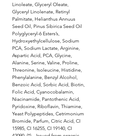
Linoleate, Glyceryl Oleate,
Glyceryl Linolenate, Retinyl
Palmitate, Helianthus Annuus
Seed Oil, Pinus Sibirica Seed Oil
Polyglyceryl-6 Esters’s,
Hydroxyethylcellulose, Sodium
PCA, Sodium Lactate, Arginine,
Aspartic Acid, PCA, Glycine,
Alanine, Serine, Valine, Proline,
Threonine, Isoleucine, Histidine,
Phenylalanine, Benzyl Alcohol,
Benzoic Acid, Sorbic Acid, Biotin,
Folic Acid, Cyanocobalamin,
Niacinamide, Pantothenic Acid,
Pyridoxine, Riboflavin, Thiamine,
Yeast Polypeptides, Cetrimonium
Bromide, Parfum, Citric Acid, CI
15985, CI 16255, CI 19140, CI
42090. (*) – Issued from organic