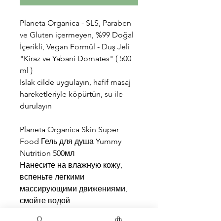
Planeta Organica - SLS, Paraben
ve Gluten içermeyen, %99 Doğal
İçerikli, Vegan Formül - Duş Jeli
"Kiraz ve Yabani Domates" ( 500
ml )
Islak cilde uygulayın, hafif masaj
hareketleriyle köpürtün, su ile
durulayın
Planeta Organica Skin Super
Food Гель для душа Yummy
Nutrition 500мл
Нанесите на влажную кожу,
вспеньте легкими
массирующими движениями,
смойте водой