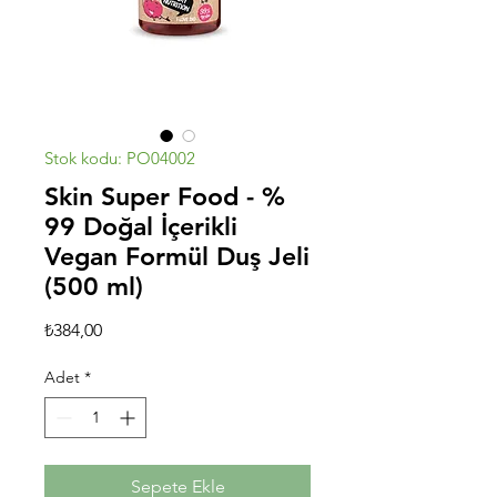
Stok kodu: PO04002
Skin Super Food - %
99 Doğal İçerikli
Vegan Formül Duş Jeli
(500 ml)
Fiyat
₺384,00
Adet
*
Sepete Ekle