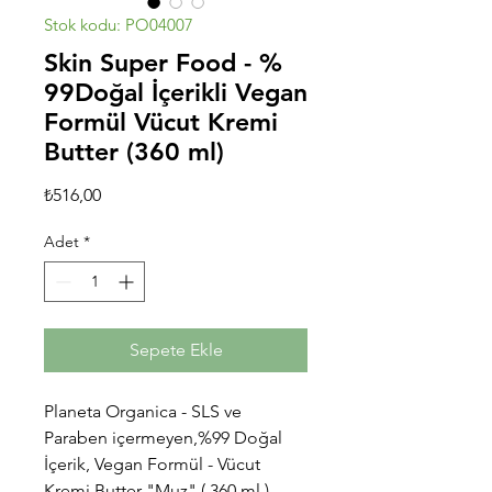
Stok kodu: PO04007
Skin Super Food - %
99Doğal İçerikli Vegan
Formül Vücut Kremi
Butter (360 ml)
Fiyat
₺516,00
Adet
*
Sepete Ekle
Planeta Organica - SLS ve
Paraben içermeyen,%99 Doğal
İçerik, Vegan Formül - Vücut
Kremi Butter "Muz" ( 360 ml )