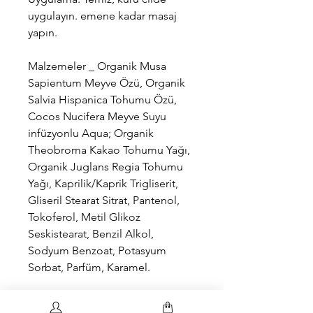
uygulayın. emene kadar masaj
yapın.
Malzemeler _ Organik Musa
Sapientum Meyve Özü, Organik
Salvia Hispanica Tohumu Özü,
Cocos Nucifera Meyve Suyu
infüzyonlu Aqua; Organik
Theobroma Kakao Tohumu Yağı,
Organik Juglans Regia Tohumu
Yağı, Kaprilik/Kaprik Trigliserit,
Gliseril Stearat Sitrat, Pantenol,
Tokoferol, Metil Glikoz
Seskistearat, Benzil Alkol,
Sodyum Benzoat, Potasyum
Sorbat, Parfüm, Karamel.
Skin Super Food Крем-баттер