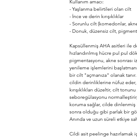
Kullanım amacı:
- Yaşlanma belirtileri olan cilt
- İnce ve derin kırışıklıklar
- Sorunlu cilt (komedonlar, akne
- Donuk, düzensiz cilt, pigmen
Kapsüllenmiş AHA asitleri ile d
hızlandırılmış hücre pul pul d
pigmentasyonu, akne sonrası izle
yenileme işlemlerini başlatmanız
bir cilt "açmanıza" olanak tanır
cildin derinliklerine nüfuz eder
kırışıklıkları düzeltir, cilt tonunu 
seboregülasyonu normalleştirir,
koruma sağlar, cilde dinlenmiş b
sonra olduğu gibi parlak bir g
Anında ve uzun süreli etkiye sah
Cildi asit peelinge hazırlamak içi