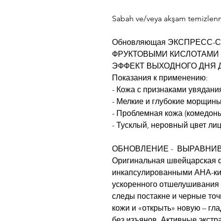
Sabah ve/veya akşam temizlenm
Обновляющая ЭКСПРЕСС-СЫ
ФРУКТОВЫМИ КИСЛОТАМИ 3
ЭФФЕКТ ВЫХОДНОГО ДНЯ 
Показания к применению:
- Кожа с признаками увядани
- Мелкие и глубокие морщин
- Проблемная кожа (комедоны
- Тусклый, неровный цвет ли
ОБНОВЛЕНИЕ - ВЫРАВНИ
Оригинальная швейцарская 
инкапсулированными АНА-кис
ускоренного отшелушивания 
следы постакне и черные точ
кожи и «открыть» новую – гл
без изъянов. Активные экстр