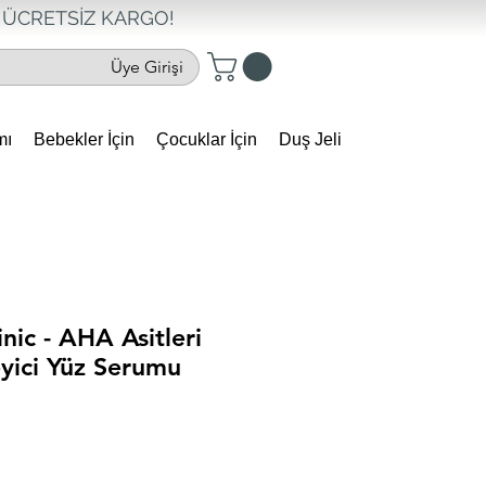
ÜCRETSİZ KARGO!
Üye Girişi
mı
Bebekler İçin
Çocuklar İçin
Duş Jeli
nic - AHA Asitleri
eyici Yüz Serumu