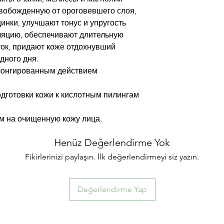
свобожденную от ороговевшего слоя,
нки, улучшают тонус и упругость
ляцию, обеспечивают длительную
ток, придают коже отдохнувший
дного дня.
лонгированным действием
дготовки кожи к кислотным пилингам
м на очищенную кожу лица.
Henüz Değerlendirme Yok
Fikirlerinizi paylaşın. İlk değerlendirmeyi siz yazın.
Değerlendirme Yap