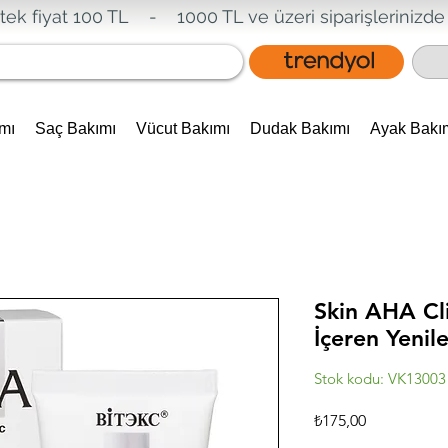
tek fiyat 100 TL - 1000 TL ve üzeri siparişlerinizde
mı
Saç Bakımı
Vücut Bakımı
Dudak Bakımı
Ayak Bakı
Skin AHA Cli
İçeren Yenil
Stok kodu: VK13003
Fiyat
₺175,00