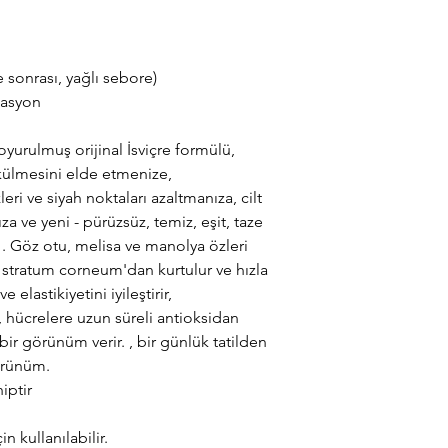
 sonrası, yağlı sebore)
tasyon
oyurulmuş orijinal İsviçre formülü,
ökülmesini elde etmenize,
ri ve siyah noktaları azaltmanıza, cilt
a ve yeni - pürüzsüz, temiz, eşit, taze
. . Göz otu, melisa ve manolya özleri
, stratum corneum'dan kurtulur ve hızla
ve elastikiyetini iyileştirir,
 hücrelere uzun süreli antioksidan
ir görünüm verir. , bir günlük tatilden
örünüm.
iptir
n kullanılabilir.