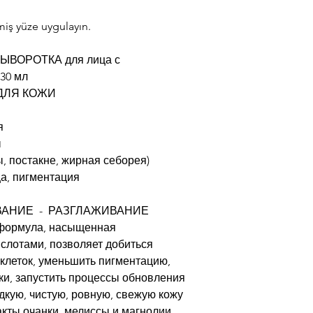
iş yüze uygulayın.
ВОРОТКА для лица с
0 мл
ДЛЯ КОЖИ
я
ы
, постакне, жирная себорея)
ца, пигментация
ВАНИЕ - РАЗГЛАЖИВАНИЕ
формула, насыщенная
лотами, позволяет добиться
клеток, уменьшить пигментацию,
ки, запустить процессы обновления
адкую, чистую, ровную, свежую кожу
акты очанки, мелиссы и магнолии