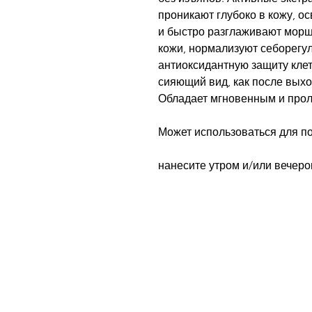
проникают глубоко в кожу, о
и быстро разглаживают морщи
кожи, нормализуют себорегу
антиоксидантную защиту кле
сияющий вид, как после выхо
Обладает мгновенным и про
Может использоваться для по
нанесите утром и/или вечеро