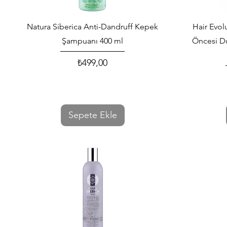
Hızlı Bakış
Natura Siberica Anti-Dandruff Kepek
Hair Evol
Şampuanı 400 ml
Öncesi D
₺499,00
Fiyat
Sepete Ekle