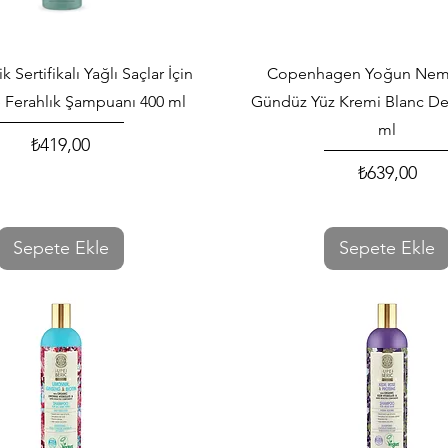
Hızlı Bakış
Hızlı Bakış
 Sertifikalı Yağlı Saçlar İçin
Copenhagen Yoğun Neml
 Ferahlık Şampuanı 400 ml
Gündüz Yüz Kremi Blanc De 
ml
₺419,00
Fiyat
₺639,00
Fiyat
Sepete Ekle
Sepete Ekle