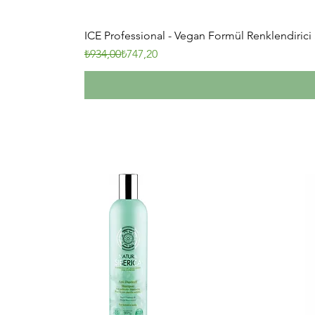
ICE Professional - Vegan Formül Renklendirici 
Normal Fiyat
İndirimli Fiyat
₺934,00
₺747,20