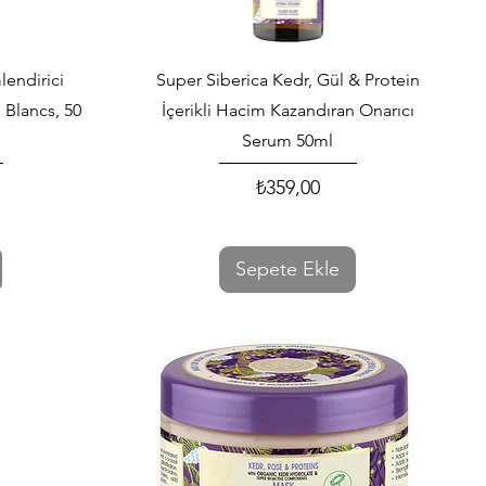
Hızlı Bakış
endirici
Super Siberica Kedr, Gül & Protein
Blancs, 50
İçerikli Hacim Kazandıran Onarıcı
Serum 50ml
₺359,00
Fiyat
Sepete Ekle