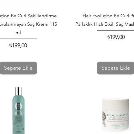
Hızlı Bakış
Hızlı Bakış
ution Be Curl Şekillendirme
Hair Evolution Be Curl P
urulanmayan Saç Kremi 115
Parlaklık Hızlı Etkili Saç Ma
ml
₺199,00
Fiyat
₺199,00
Fiyat
Sepete Ekle
Sepete Ekle