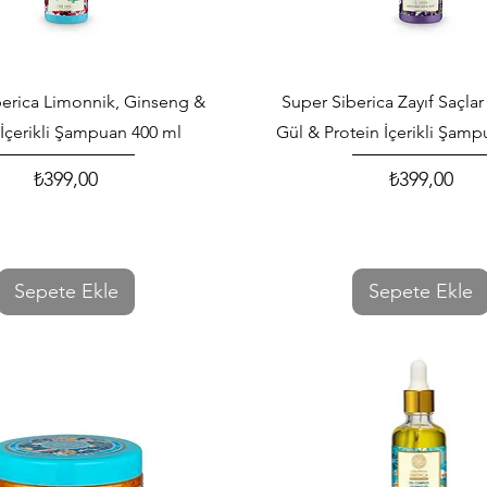
Hızlı Bakış
Hızlı Bakış
berica Limonnik, Ginseng &
Super Siberica Zayıf Saçlar 
 İçerikli Şampuan 400 ml
Gül & Protein İçerikli Şam
₺399,00
₺399,00
Fiyat
Fiyat
Sepete Ekle
Sepete Ekle