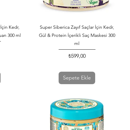
Hızlı Bakış
İçin Kedr,
Super Siberica Zayıf Saçlar İçin Kedr,
puan 300 ml
Gül & Protein İçerikli Saç Maskesi 300
ml
₺599,00
Fiyat
Sepete Ekle